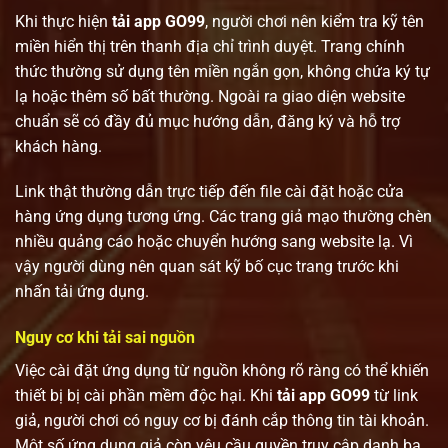
Khi thực hiện
tải app GO99
, người chơi nên kiểm tra kỹ tên
miền hiển thị trên thanh địa chỉ trình duyệt. Trang chính
thức thường sử dụng tên miền ngắn gọn, không chứa ký tự
lạ hoặc thêm số bất thường. Ngoài ra giao diện website
chuẩn sẽ có đầy đủ mục hướng dẫn, đăng ký và hỗ trợ
khách hàng.
Link thật thường dẫn trực tiếp đến file cài đặt hoặc cửa
hàng ứng dụng tương ứng. Các trang giả mạo thường chèn
nhiều quảng cáo hoặc chuyển hướng sang website lạ. Vì
vậy người dùng nên quan sát kỹ bố cục trang trước khi
nhấn tải ứng dụng.
Nguy cơ khi tải sai nguồn
Việc cài đặt ứng dụng từ nguồn không rõ ràng có thể khiến
thiết bị bị cài phần mềm độc hại. Khi
tải app GO99
từ link
giả, người chơi có nguy cơ bị đánh cắp thông tin tài khoản.
Một số ứng dụng giả còn yêu cầu quyền truy cập danh bạ