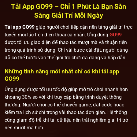
Tải App GO99 – Chỉ 1 Phút Là Bạn Sẵn
Sàng Giải Trí Mỗi Ngày
Tải app GO99
giúp người chơi tiếp cận nền tảng giải trí trực
tuyến mọi lúc trên điện thoại cá nhân. Ứng dụng
GO99
được tối ưu giao diện để thao tác mượt mà và thuận tiện
trong quá trình sử dụng. Chỉ vài bước cài đặt, người dùng
đã có thể bước vào thế giới trò chơi đa dạng và hấp dẫn.
Những tính năng mới nhất chỉ có khi tải app
GO99
Ứng dụng được tối ưu tốc độ giúp mở trò chơi nhanh hơn
khoảng 30% so với khi truy cập bằng trình duyệt thông
thường. Người chơi có thể chuyển game, đặt cược hoặc
kiểm tra lịch sử chỉ trong vài thao tác đơn giản. Hệ thống
cũng giảm độ trễ khi tải dữ liệu nên trải nghiệm giải trí trở
nên mượt mà hơn.