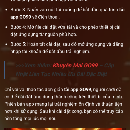
Bước 3: Nhấn vào nút tải xuống để bắt đầu quá trình
tải
app GO99
về điện thoại.
Bước 4: Mở file cài đặt vừa tải và cho phép thiết bị cài
đặt ứng dụng từ nguồn phù hợp.
Bước 5: Hoàn tất cài đặt, sau đó mở ứng dụng và đăng
nhập tài khoản để bắt đầu trải nghiệm.
>>>Xem thêm:
Khuyến Mại GO99
– Cập
Nhật Liên Tục Nhiều Ưu Đãi Đặc Biệt
Chỉ với vài thao tác đơn giản
tải app GO99
, người chơi đã
có thể cài đặt ứng dụng thành công trên thiết bị của mình.
Phiên bản app mang lại trải nghiệm ổn định và thuận tiện
hơn khi sử dụng. Sau khi cài đặt xong, bạn có thể truy cập
nền tảng mọi lúc mọi nơi.