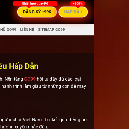
ĐĂNG KÝ +99K
NẠP ĐẦU
 HŨ GO99
LIÊN HỆ
SITEMAP GO99
iêu Hấp Dẫn
h. Nền tảng
GO99
hội tụ đầy đủ các loại
ầu hành trình làm giàu từ những con đề may
 người chơi Việt Nam. Từ kết quả đến giao
 thường xuyên nhắc đến.