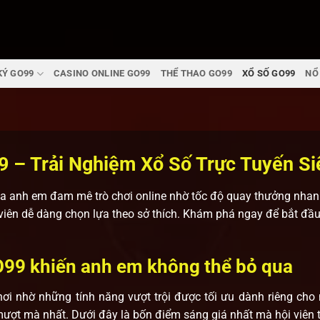
KÝ GO99
CASINO ONLINE GO99
THỂ THAO GO99
XỔ SỐ GO99
NỔ
 – Trải Nghiệm Xổ Số Trực Tuyến S
a anh em đam mê trò chơi online nhờ tốc độ quay thưởng nhan
ội viên dễ dàng chọn lựa theo sở thích. Khám phá ngay để bắt đ
O99 khiến anh em không thể bỏ qua
hơi nhờ những tính năng vượt trội được tối ưu dành riêng cho
mượt mà nhất. Dưới đây là bốn điểm sáng giá nhất mà hội viên