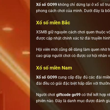
Xổ số GO99
không chỉ dừng lại ở xổ số tr
phong cách chơi của mình. Dưới đây là bố
Xổ số miền Bắc
XSMB giữ nguyên cách chơi quen thuộc với 2
được cập nhật chính xác từ đài truyền hìn
Hội viên mới cũng dễ dàng làm quen nhờ hướ
cao giúp người chơi có được cơ hội nhân 
Xổ số miền Nam
Xổ số GO99
cung cấp đầy đủ các đài miề
đài đều có giải đặc biệt hấp dẫn với thưở
Người chơi
giftcode go99
có thể kết hợp nh
phiên nào. Đây là danh mục được đánh giá 