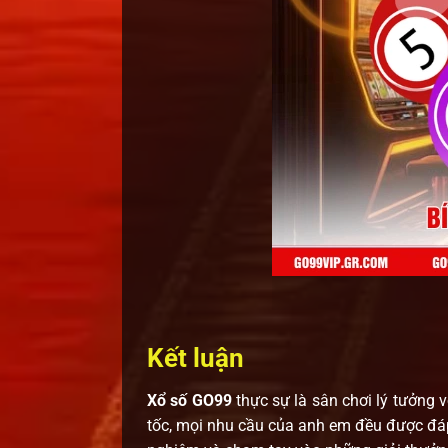
Kết luận
Xổ số GO99
thực sự là sân chơi lý tưởng v
tốc, mọi nhu cầu của anh em đều được đá