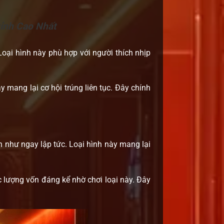
ỉnh Cao Nhất
Loại hình này phù hợp với người thích nhịp
 mang lại cơ hội trúng liên tục. Đây chính
 như ngay lập tức. Loại hình này mang lại
 lượng vốn đáng kể nhờ chơi loại này. Đây