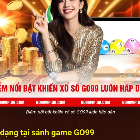
Điểm nổi bật khiến xổ số GO99 luôn hấp dẫn
 dạng tại sảnh game GO99