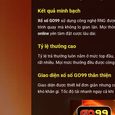
Kết quả minh bạch
Xổ số GO99
sử dụng công nghệ RNG được 
trình quay mà không lo gian lận. Mọi thô
online
yên tâm đặt cược lâu dài.
Tỷ lệ thưởng cao
Tỷ lệ trả thưởng luôn nằm ở mức top đầu, 
rất nhiều. Mọi mức thưởng đều được công bố
Giao diện xổ số GO99 thân thiện
Giao diện được thiết kế đơn giản nhưng c
khó khăn gì. Tốc độ tải nhanh ngay cả khi