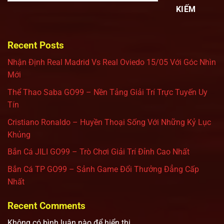
KIẾM
Recent Posts
Nhận Định Real Madrid Vs Real Oviedo 15/05 Với Góc Nhìn
Mới
Thể Thao Saba GO99 – Nền Tảng Giải Trí Trực Tuyến Uy
Tín
Cristiano Ronaldo – Huyền Thoại Sống Với Những Kỷ Lục
Khủng
Bắn Cá JILI GO99 – Trò Chơi Giải Trí Đỉnh Cao Nhất
Bắn Cá TP GO99 – Sảnh Game Đổi Thưởng Đẳng Cấp
Nhất
Recent Comments
Không có bình luận nào để hiển thị.