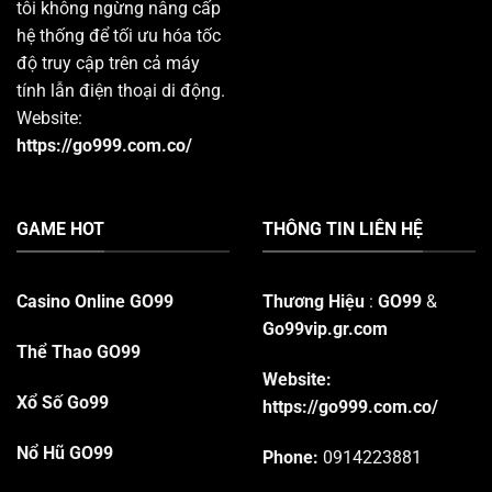
tôi không ngừng nâng cấp
hệ thống để tối ưu hóa tốc
độ truy cập trên cả máy
tính lẫn điện thoại di động.
Website:
https://go999.com.co/
GAME HOT
THÔNG TIN LIÊN HỆ
Casino Online GO99
Thương Hiệu
:
GO99
&
Go99vip.gr.com
Thể Thao GO99
Website:
Xổ Số Go99
https://go999.com.co/
Nổ Hũ GO99
Phone:
0914223881