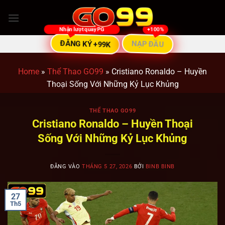
Bỏ
qua
nội
dung
ĐĂNG KÝ +99K
NẠP ĐẦU
Home
»
Thể Thao GO99
»
Cristiano Ronaldo – Huyền
Thoại Sống Với Những Kỷ Lục Khủng
THỂ THAO GO99
Cristiano Ronaldo – Huyền Thoại
Sống Với Những Kỷ Lục Khủng
ĐĂNG VÀO
THÁNG 5 27, 2026
BỞI
BINB BINB
27
Th5