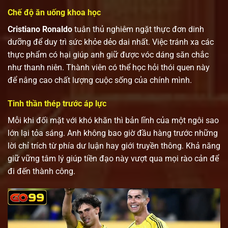
Chế độ ăn uống khoa học
Cristiano Ronaldo
tuân thủ nghiêm ngặt thực đơn dinh
dưỡng để duy trì sức khỏe dẻo dai nhất. Việc tránh xa các
thực phẩm có hại giúp anh giữ được vóc dáng săn chắc
như thanh niên. Thành viên có thể học hỏi thói quen này
để nâng cao chất lượng cuộc sống của chính mình.
Tinh thần thép trước áp lực
Mỗi khi đối mặt với khó khăn thì bản lĩnh của một ngôi sao
lớn lại tỏa sáng. Anh không bao giờ đầu hàng trước những
lời chỉ trích từ phía dư luận hay giới truyền thông. Khả năng
giữ vững tâm lý giúp tiền đạo này vượt qua mọi rào cản để
đi đến thành công.