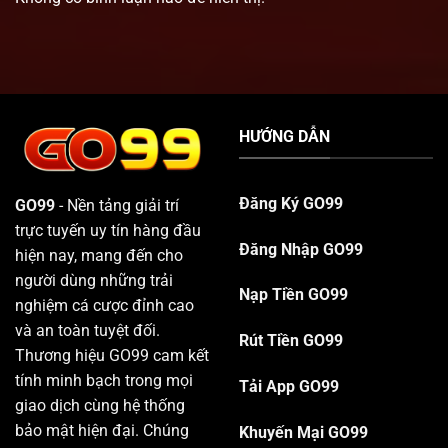
HƯỚNG DẪN
Đăng Ký GO99
GO99
- Nền tảng giải trí
trực tuyến uy tín hàng đầu
Đăng Nhập GO99
hiện nay, mang đến cho
người dùng những trải
Nạp Tiền GO99
nghiệm cá cược đỉnh cao
và an toàn tuyệt đối.
Rút Tiền GO99
Thương hiệu GO99 cam kết
tính minh bạch trong mọi
Tải App GO99
giao dịch cùng hệ thống
bảo mật hiện đại. Chúng
Khuyến Mại GO99