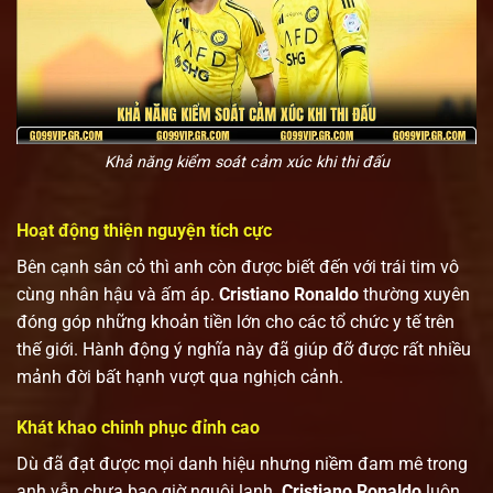
Khả năng kiểm soát cảm xúc khi thi đấu
Hoạt động thiện nguyện tích cực
Bên cạnh sân cỏ thì anh còn được biết đến với trái tim vô
cùng nhân hậu và ấm áp.
Cristiano Ronaldo
thường xuyên
đóng góp những khoản tiền lớn cho các tổ chức y tế trên
thế giới. Hành động ý nghĩa này đã giúp đỡ được rất nhiều
mảnh đời bất hạnh vượt qua nghịch cảnh.
Khát khao chinh phục đỉnh cao
Dù đã đạt được mọi danh hiệu nhưng niềm đam mê trong
anh vẫn chưa bao giờ nguội lạnh.
Cristiano Ronaldo
luôn