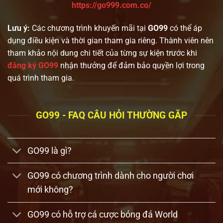
https://go999.com.co/
Lưu ý:
Các chương trình khuyến mãi tại
GO99
có thể áp
dụng điều kiện và thời gian tham gia riêng. Thành viên nên
tham khảo nội dung chi tiết của từng sự kiện trước khi
đăng ký GO99
nhận thưởng để đảm bảo quyền lợi trong
quá trình tham gia.
GO99 - FAQ CÂU HỎI THƯỜNG GĂP
GO99 là gì?
GO99 có chương trình dành cho người chơi
mới không?
GO99 có hỗ trợ cá cược bóng đá World