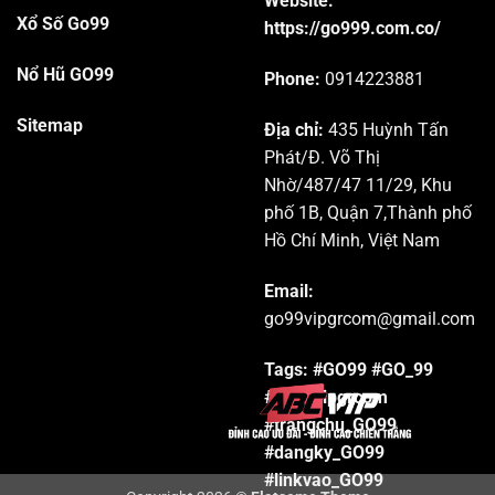
Website:
Xổ Số Go99
https://go999.com.co/
Nổ Hũ GO99
Phone:
0914223881
Sitemap
Địa
chỉ:
435 Huỳnh Tấn
Phát/Đ. Võ Thị
Nhờ/487/47 11/29, Khu
phố 1B, Quận 7,Thành phố
Hồ Chí Minh, Việt Nam
Email:
go99vipgrcom@gmail.com
Tags: #GO99 #GO_99
#go99vipgrcom
#trangchu_GO99
#dangky_GO99
#linkvao_GO99