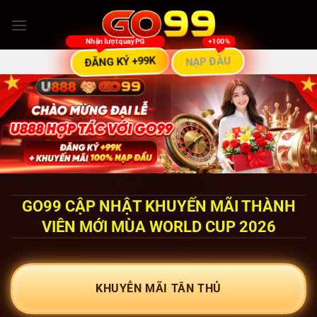
Bỏ
qua
nội
dung
ĐĂNG KÝ +99K
NẠP ĐẦU
GO99 CẬP NHẬT KHUYẾN MÃI THÀNH
VIÊN MỚI MÙA WORLD CUP 2026
KHUYỄN MÃI TÂN THỦ