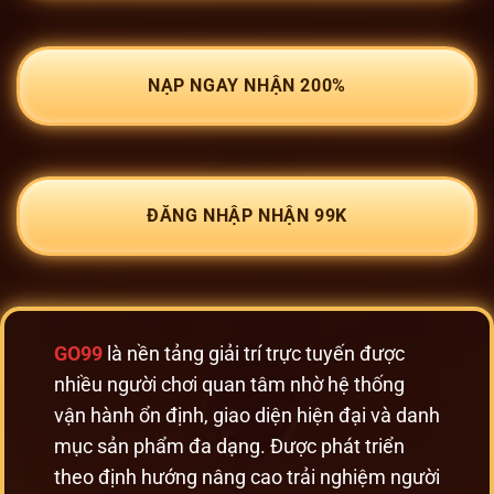
NẠP NGAY NHẬN 200%
ĐĂNG NHẬP NHẬN 99K
GO99
là nền tảng giải trí trực tuyến được
nhiều người chơi quan tâm nhờ hệ thống
vận hành ổn định, giao diện hiện đại và danh
mục sản phẩm đa dạng. Được phát triển
theo định hướng nâng cao trải nghiệm người