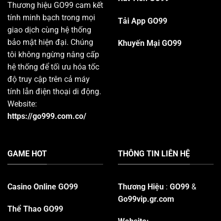
Thương hiệu GO99 cam kết
tính minh bạch trong mọi
Tải App GO99
giao dịch cùng hệ thống
bảo mật hiện đại. Chúng
Khuyến Mại GO99
tôi không ngừng nâng cấp
hệ thống để tối ưu hóa tốc
độ truy cập trên cả máy
tính lẫn điện thoại di động.
Website:
https://go999.com.co/
GAME HOT
THÔNG TIN LIÊN HỆ
Casino Online GO99
Thương Hiệu
:
GO99
&
Go99vip.gr.com
Thể Thao GO99