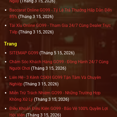
Ngày
(Tháng 3 15, 2026)
Baccarat Online GO99 - Tỷ Lệ Trả Thưởng Hấp Dẫn Đến
85%
(Tháng 3 15, 2026)
Tài Xỉu Online GO99 - Tham Gia 24/7 Cùng Dealer Trực
Tiếp
(Tháng 3 15, 2026)
Trang
SITEMAP GO99
(Tháng 5 15, 2026)
Chăm Sóc Khách Hàng GO99 - Đồng Hành 24/7 Cùng
Người Chơi
(Tháng 3 15, 2026)
Liên Hệ - 3 Kênh CSKH GO99 Tận Tâm Và Chuyên
Nghiệp
(Tháng 3 15, 2026)
Miễn Trừ Trách Nhiệm GO99 - Những Trường Hợp
Không Xử Lý
(Tháng 3 15, 2026)
Điều Khoản Điều Kiện GO99 - Bảo Vệ 100% Quyền Lợi
Hội Viên
(Tháng 3 15, 2026)