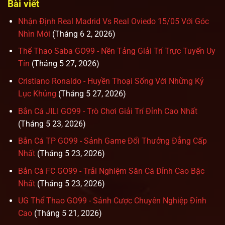
Bài viết
Nhận Định Real Madrid Vs Real Oviedo 15/05 Với Góc
Nhìn Mới
(Tháng 6 2, 2026)
Thể Thao Saba GO99 - Nền Tảng Giải Trí Trực Tuyến Uy
Tín
(Tháng 5 27, 2026)
Cristiano Ronaldo - Huyền Thoại Sống Với Những Kỷ
Lục Khủng
(Tháng 5 27, 2026)
Bắn Cá JILI GO99 - Trò Chơi Giải Trí Đỉnh Cao Nhất
(Tháng 5 23, 2026)
Bắn Cá TP GO99 - Sảnh Game Đổi Thưởng Đẳng Cấp
Nhất
(Tháng 5 23, 2026)
Bắn Cá FC GO99 - Trải Nghiệm Săn Cá Đỉnh Cao Bậc
Nhất
(Tháng 5 23, 2026)
UG Thể Thao GO99 - Sảnh Cược Chuyên Nghiệp Đỉnh
Cao
(Tháng 5 21, 2026)