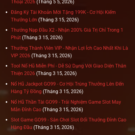
Thoại 2026
(Tháng 5 5, 2026)
Đăng Ký Tài Khoản Mới Tặng 199K - Cơ Hội Kiếm
Thưởng Lớn
(Tháng 3 15, 2026)
Thưởng Nạp Đầu X2 - Nhận 200% Giá Trị Chỉ Trong 1
Phút
(Tháng 3 15, 2026)
Thưởng Thành Viên VIP - Nhận Lợi Ích Cao Nhất Khi Là
VIP 2026
(Tháng 3 15, 2026)
Tool Nổ Hũ Miễn Phí - Dễ Sử Dụng Với Giao Diện Thân
Thiện 2026
(Tháng 3 15, 2026)
Nổ Hũ Jackpot GO99 - Cơ Hội Trúng Thưởng Lên Đến
Hàng Tỷ Đồng
(Tháng 3 15, 2026)
Nổ Hũ Thần Tài GO99 - Trải Nghiệm Game Slot May
Mắn Đỉnh Cao
(Tháng 3 15, 2026)
Slot Game GO99 - Sân Chơi Slot Đổi Thưởng Đỉnh Cao
Hàng Đầu
(Tháng 3 15, 2026)