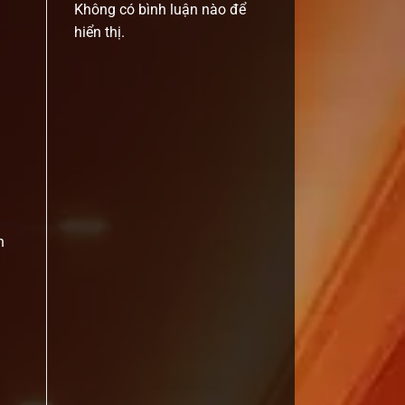
Không có bình luận nào để
hiển thị.
n