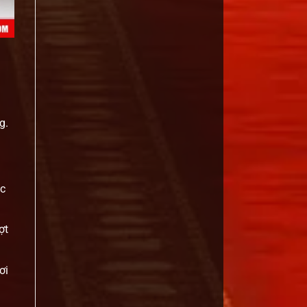
g.
ác
ợt
ơi