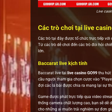
Live casi
Các trò chơi tại live cas
Các trò tại đây được tổ chức trực tiếp với
Từ các trò dễ chơi đến các trò đòi hỏi ch
lớn.
Baccarat live kịch tính
Baccarat live tại
live casino GO99
thu hút 
cầu người tham gia chọn cược vào “Player
đợi các lá bài được chia ra mang lại sự th
Game được phát trực tiếp qua video stre
thống camera chất lượng cao, bạn sẽ dễ dà
cho những ai muốn trải nghiệm sự đơn g