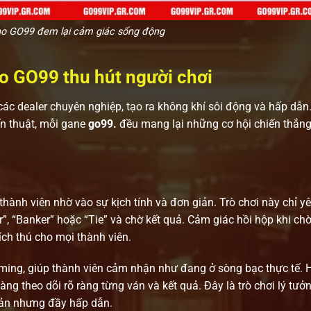
no GO99 đem lại cảm giác sống động
ino GO99 thu hút người chơi
 các dealer chuyên nghiệp, tạo ra không khí sôi động và hấp dẫn
iến thuật, mỗi gane
go99.
đều mang lại những cơ hội chiến thắn
thành viên nhờ vào sự kịch tính và đơn giản. Trò chơi này chỉ y
”, “Banker” hoặc “Tie” và chờ kết quả. Cảm giác hồi hộp khi ch
ích thú cho mọi thành viên.
aming, giúp thành viên cảm nhận như đang ở sòng bạc thực tế. 
ng theo dõi rõ ràng từng ván và kết quả. Đây là trò chơi lý tưở
iản nhưng đầy hấp dẫn.