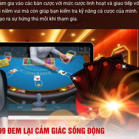
ham gia vào các bàn cược với mức cược linh hoạt và giao tiếp vớ
 niềm vui mà còn giúp bạn kiểm tra kỹ năng cá cược của mình.
tạo ra sự hứng thú mỗi khi tham gia.