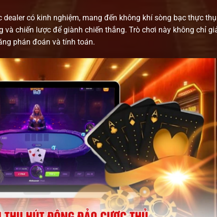
 dealer có kinh nghiệm, mang đến không khí sòng bạc thực thụ
 và chiến lược để giành chiến thắng. Trò chơi này không chỉ gi
năng phán đoán và tính toán.