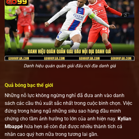
Danh hiệu quán quân giải đấu nội địa danh giá
Quả bóng bạc thế giới
Những nỗ lực không ngừng nghỉ đã đưa anh vào danh
sách các cầu thủ xuất sắc nhất trong cuộc bình chọn. Việc
đứng trong hàng ngũ những siêu sao hàng đầu minh
chứng cho tầm ảnh hưởng to lớn của anh hiện nay.
Kylian
Mbappé
hứa hẹn sẽ còn đạt được nhiều thành tích cá
nhân cao quý hơn nữa trong tương lai gần.