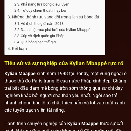
Khả năng lừa bóng điêu luyện
Tư duy chiến thuật nhạy bén
Những thành tựu vang dội trong lịch sử bóng đá
Vô địch thế giới năm 2018
Danh hiệu vua phá lưới của Kylian Mbappé
Cúp vô địch quốc gia Pháp
Quả bóng bạc thế giới
Kết luận
Tiểu sử và sự nghiệp của Kylian Mbappé rực rỡ
Kylian Mbappé
sinh năm 1998 tại Bondy, một vùng ngoại ô
thuộc thủ đô Paris tráng lệ của nước Pháp xinh đẹp. Chàng
trai bắt đầu đam mê bóng tròn sớm thông qua sự chỉ dạy
nghiêm khắc bởi người cha thân yêu nhất. Ngôi sao trẻ
nhanh chóng bộc lộ tố chất thiên bẩm và lọt vào mắt xanh
các tuyển trạch viên tài năng.
Hành trình chuyên nghiệp của
Kylian Mbappé
thực sự cất
cánh khi anh đầu quân cho Monaco ở đấu trường nội địa.