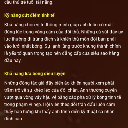
cầu thủ trẻ tuổi tài năng.
Kỹ năng dứt điểm tinh tế
Khả năng chọn vị trí thông minh giúp anh luôn có mặt
đúng lúc trong vòng cấm của đối thủ. Những cú sút đầy uy
lực thường đi trúng đích và khiến thủ môn đội bạn phải
vào lưới nhặt bóng. Sự lạnh lùng trước khung thành chính
là yếu tố quan trọng tạo nên đẳng cấp của siêu sao hàng
đầu này.
Khả năng lừa bóng điêu luyện
Những động tác giả đầy biến ảo khiến người xem phải
trầm trồ về sự khéo léo của đôi chân. Anh thường xuyên
vượt qua vòng vây hậu vệ bằng các pha xử lý bóng tinh tế
trong phạm vi hẹp. Hội viên theo dõi trận đấu luôn cảm
thấy hào hứng khi thấy anh trình diễn kỹ thuật cá nhân
đỉnh cao.