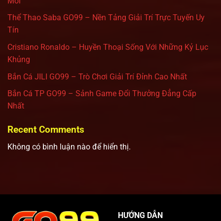
Mới
Thể Thao Saba GO99 – Nền Tảng Giải Trí Trực Tuyến Uy
Tín
Cristiano Ronaldo – Huyền Thoại Sống Với Những Kỷ Lục
Khủng
Bắn Cá JILI GO99 – Trò Chơi Giải Trí Đỉnh Cao Nhất
Bắn Cá TP GO99 – Sảnh Game Đổi Thưởng Đẳng Cấp
Nhất
Recent Comments
Không có bình luận nào để hiển thị.
HƯỚNG DẪN