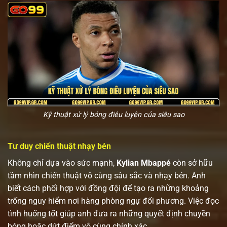
Kỹ thuật xử lý bóng điêu luyện của siêu sao
Tư duy chiến thuật nhạy bén
Không chỉ dựa vào sức mạnh,
Kylian Mbappé
còn sở hữu
tầm nhìn chiến thuật vô cùng sâu sắc và nhạy bén. Anh
biết cách phối hợp với đồng đội để tạo ra những khoảng
trống nguy hiểm nơi hàng phòng ngự đối phương. Việc đọc
tình huống tốt giúp anh đưa ra những quyết định chuyền
bóng hoặc dứt điểm vô cùng chính xác.