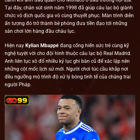
Tại đây, chân sút sinh năm 1998 đã giúp câu lạc bộ giành
chức vô địch quốc gia vô cùng thuyết phục. Màn trình diễn
ấn tượng đó trở thành bệ phóng đưa tiền đạo tới những
sân chơi lớn hàng đầu châu lục.
Hiện nay
Kylian Mbappé
đang cống hiến sức trẻ cùng kỹ
nghệ tuyệt vời cho đội hình thuộc câu lạc bộ Real Madrid.
Anh liên tục xô đổ nhiều kỷ lục ghi bàn cũ để xác lập nên
những cột mốc lịch sử mới. Người chơi túc cầu khắp nơi
đều ngưỡng mộ trình độ xử lý bóng tinh tế của chàng trai
người Pháp.