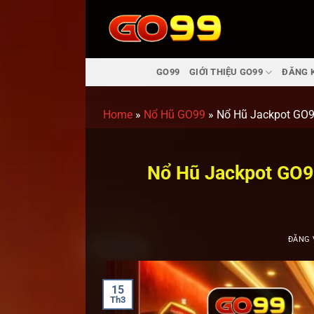
Bỏ
qua
nội
dung
GO99
GIỚI THIỆU GO99
ĐĂNG 
Home
»
Nổ Hũ GO99
»
Nổ Hũ Jackpot GO9
Nổ Hũ Jackpot GO9
ĐĂNG
15
Th3