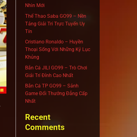
Nhìn Mới
Thể Thao Saba GO99 – Nền
Tảng Giải Trí Trực Tuyến Uy
Tín
Cristiano Ronaldo – Huyền
Thoại Sống Với Những Kỷ Lục
Khủng
Bắn Cá JILI GO99 – Trò Chơi
Giải Trí Đỉnh Cao Nhất
Bắn Cá TP GO99 – Sảnh
Game Đổi Thưởng Đẳng Cấp
Nhất
.
Recent
Comments