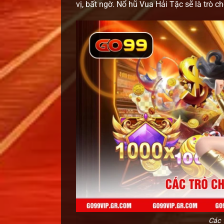
vị, bất ngờ. Nổ hũ Vua Hải Tặc sẽ là trò 
Các 