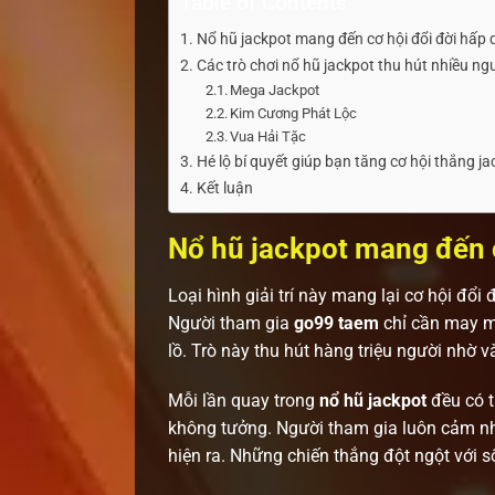
Table of Contents
Nổ hũ jackpot mang đến cơ hội đổi đời hấp 
Các trò chơi nổ hũ jackpot thu hút nhiều ng
Mega Jackpot
Kim Cương Phát Lộc
Vua Hải Tặc
Hé lộ bí quyết giúp bạn tăng cơ hội thắng j
Kết luận
Nổ hũ jackpot mang đến c
Loại hình giải trí này mang lại cơ hội đổi
Người tham gia
go99 taem
chỉ cần may m
lồ. Trò này thu hút hàng triệu người nhờ v
Mỗi lần quay trong
nổ hũ jackpot
đều có t
không tưởng. Người tham gia luôn cảm nh
hiện ra. Những chiến thắng đột ngột với số