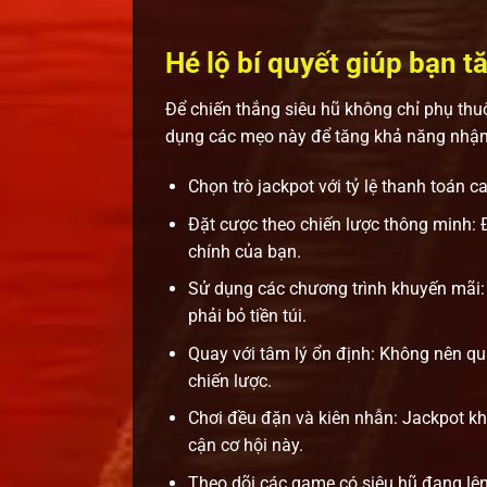
Hé lộ bí quyết giúp bạn t
Để chiến thắng siêu hũ không chỉ phụ th
dụng các mẹo này để tăng khả năng nhận 
Chọn trò jackpot với tỷ lệ thanh toán c
Đặt cược theo chiến lược thông minh: 
chính của bạn.
Sử dụng các chương trình khuyến mãi:
phải bỏ tiền túi.
Quay với tâm lý ổn định: Không nên qu
chiến lược.
Chơi đều đặn và kiên nhẫn: Jackpot khô
cận cơ hội này.
Theo dõi các game có siêu hũ đang lên: