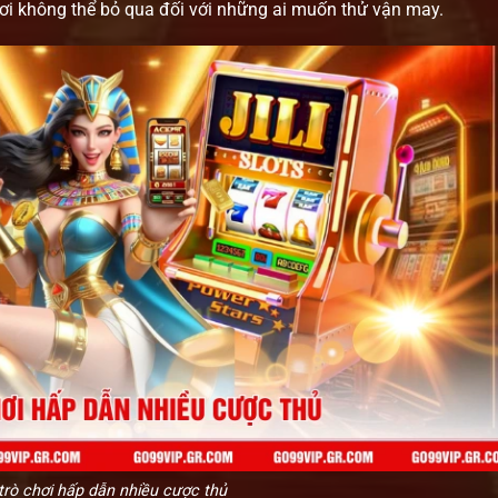
chơi không thể bỏ qua đối với những ai muốn thử vận may.
trò chơi hấp dẫn nhiều cược thủ