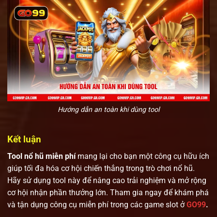
Hướng dẫn an toàn khi dùng tool
Kết luận
Tool nổ hũ miễn phí
mang lại cho bạn một công cụ hữu ích
giúp tối đa hóa cơ hội chiến thắng trong trò chơi nổ hũ.
Hãy sử dụng tool này để nâng cao trải nghiệm và mở rộng
cơ hội nhận phần thưởng lớn. Tham gia ngay để khám phá
và tận dụng công cụ miễn phí trong các game slot ở
GO99
.