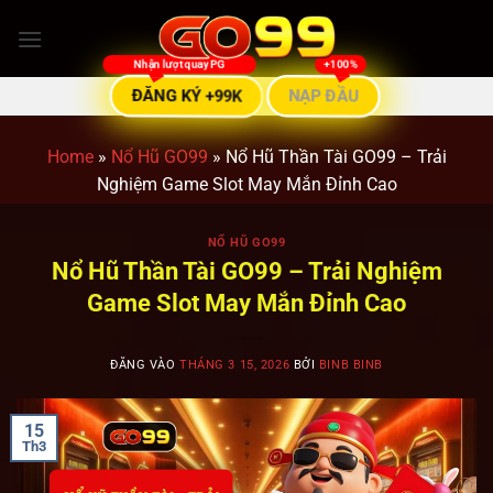
Bỏ
qua
nội
dung
ĐĂNG KÝ +99K
NẠP ĐẦU
Home
»
Nổ Hũ GO99
»
Nổ Hũ Thần Tài GO99 – Trải
Nghiệm Game Slot May Mắn Đỉnh Cao
NỔ HŨ GO99
Nổ Hũ Thần Tài GO99 – Trải Nghiệm
Game Slot May Mắn Đỉnh Cao
ĐĂNG VÀO
THÁNG 3 15, 2026
BỞI
BINB BINB
15
Th3