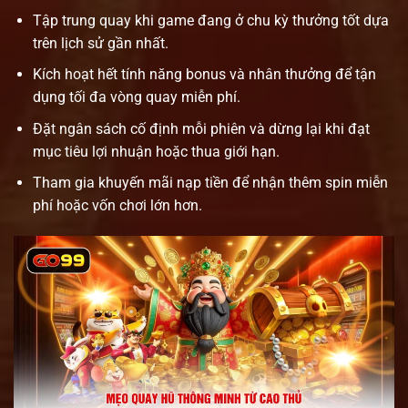
Tập trung quay khi game đang ở chu kỳ thưởng tốt dựa
trên lịch sử gần nhất.
Kích hoạt hết tính năng bonus và nhân thưởng để tận
dụng tối đa vòng quay miễn phí.
Đặt ngân sách cố định mỗi phiên và dừng lại khi đạt
mục tiêu lợi nhuận hoặc thua giới hạn.
Tham gia khuyến mãi nạp tiền để nhận thêm spin miễn
phí hoặc vốn chơi lớn hơn.