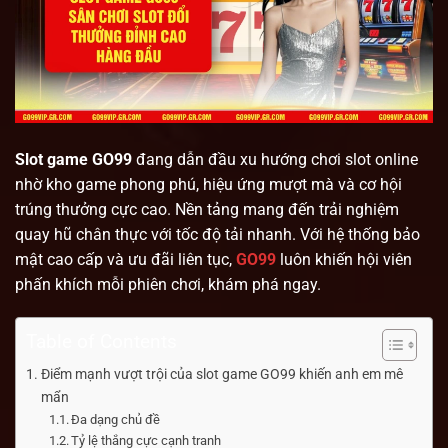
Slot game GO99
đang dẫn đầu xu hướng chơi slot online
nhờ kho game phong phú, hiệu ứng mượt mà và cơ hội
trúng thưởng cực cao. Nền tảng mang đến trải nghiệm
quay hũ chân thực với tốc độ tải nhanh. Với hệ thống bảo
mật cao cấp và ưu đãi liên tục,
GO99
luôn khiến hội viên
phấn khích mỗi phiên chơi, khám phá ngay.
Table of Contents
Điểm mạnh vượt trội của slot game GO99 khiến anh em mê
mẩn
Đa dạng chủ đề
Tỷ lệ thắng cực cạnh tranh