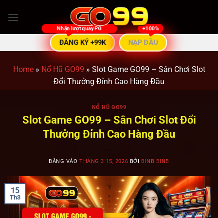
Bỏ
qua
nội
dung
ĐĂNG KÝ +99K
NẠP ĐẦU
Home
»
Nổ Hũ GO99
»
Slot Game GO99 – Sân Chơi Slot
Đổi Thưởng Đỉnh Cao Hàng Đầu
NỔ HŨ GO99
Slot Game GO99 – Sân Chơi Slot Đổi
Thưởng Đỉnh Cao Hàng Đầu
ĐĂNG VÀO
THÁNG 3 15, 2026
BỞI
BINB BINB
15
Th3