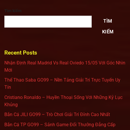
Tìm kiếm
TÌM
KIẾM
Recent Posts
Nhận Định Real Madrid Vs Real Oviedo 15/05 Với Góc Nhìn
Mới
Thể Thao Saba GO99 – Nền Tảng Giải Trí Trực Tuyến Uy
Tín
Cristiano Ronaldo – Huyền Thoại Sống Với Những Kỷ Lục
Khủng
Bắn Cá JILI GO99 – Trò Chơi Giải Trí Đỉnh Cao Nhất
Bắn Cá TP GO99 – Sảnh Game Đổi Thưởng Đẳng Cấp