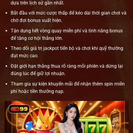
dựa trên lịch sử gần nhất.
Bắt đầu với mức cược thấp để kéo dài thời gian chơi và
chờ đợi bonus xuất hiện.
Tận dụng hết vòng quay miễn phí và tính năng bonus
để tăng cơ hội thắng lớn.
Theo dõi giá trị jackpot tiến bộ và chơi khi quỹ thưởng
đạt mức cao.
Đặt giới hạn thắng thua rõ ràng mỗi phiên và dừng lại
đúng lúc để giữ lợi nhuận.
Tham gia sự kiện khuyến mãi để nhận thêm spin miễn
phí hoặc tiền thưởng nạp.