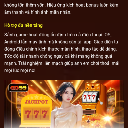
không tốn thêm vốn. Hiệu ứng kích hoạt bonus luôn kèm
âm thanh và hình ảnh mãn nhãn.
Hỗ trợ đa nền tảng
Sảnh game hoạt động ổn định trên cả điện thoại iOS,
Android lẫn máy tính mà không cần tải app. Giao diện tự
động điều chỉnh kích thước màn hình, thao tác dễ dàng.
Tốc độ tải nhanh chóng ngay cả khi mạng không quá
mạnh. Trải nghiệm liền mạch giúp anh em chơi thoải mái
mọi lúc mọi nơi.