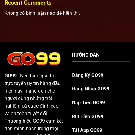
Recent Comments
Không có bình luận nào để hiển thị.
HƯỚNG DẪN
Đăng Ký GO99
GO99
- Nền tảng giải trí
trực tuyến uy tín hàng đầu
Đăng Nhập GO99
hiện nay, mang đến cho
người dùng những trải
Nạp Tiền GO99
nghiệm cá cược đỉnh cao
và an toàn tuyệt đối.
Rút Tiền GO99
Thương hiệu GO99 cam kết
tính minh bạch trong mọi
Tải App GO99