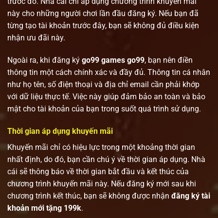
trước đó. Nhà cái chỉ áp dụng chương trình khuyến mãi
này cho những người chơi lần đầu đăng ký. Nếu bạn đã
từng tạo tài khoản trước đây, bạn sẽ không đủ điều kiện
nhận ưu đãi này.
Ngoài ra, khi đăng ký
go99 games
go99
, bạn nên điền
thông tin một cách chính xác và đầy đủ. Thông tin cá nhân
như họ tên, số điện thoại và địa chỉ email cần phải khớp
với dữ liệu thực tế. Việc này giúp đảm bảo an toàn và bảo
mật cho tài khoản của bạn trong suốt quá trình sử dụng.
Thời gian áp dụng khuyến mãi
Khuyến mãi chỉ có hiệu lực trong một khoảng thời gian
nhất định, do đó, bạn cần chú ý về thời gian áp dụng. Nhà
cái sẽ thông báo về thời gian bắt đầu và kết thúc của
chương trình khuyến mãi này. Nếu đăng ký mới sau khi
chương trình kết thúc, bạn sẽ không được nhận
đăng ký tài
khoản mới tặng 199k
.