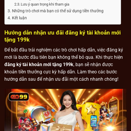
Lưu ý quan trọng khi tham gia
Những trò chơi mà bạn có thể sử dụng tiền thưởng
Kết luận
Hướng dẫn nhận ưu đãi đăng ký tài khoản mới
tặng 199k
Để bắt đầu trải nghiệm các trò chơi hấp dẫn, việc đăng ký
mới là bước đầu tiên bạn không thể bỏ qua. Khi thực hiện
đăng ký tài khoản mới tặng 199k
, bạn sẽ nhận được
khoản tiền thưởng cực kỳ hấp dẫn. Làm theo các bước
hướng dẫn sau để nhận ưu đãi một cách nhanh chóng!