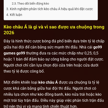
Theo dõi biến động kèo
Kinh nghiệm phân tích kèo châu Á hiệu quả khi đặt cược
Kết luận
Kèo châu Á là gì và vì sao được ưa chuộng trong
2026
Đây là hình thức cược bóng đá phổ biến dựa trên tỷ lệ chấp
giữa hai đội để cân bằng sức mạnh thi đấu. Nhà cái
go99
games go99
thường đưa ra các mức chấp như 0,25; 0,5
hoặc 1 bàn để đảm bảo sự công bằng cho người đặt cược.
Người chơi chỉ cần lựa chọn đội cửa trên hoặc cửa dưới
theo tỷ lệ được công bố.
Một điểm khiến loại
kèo châu Á
được ưa chuộng là tỷ lệ
cược khá cân bằng giữa hai đội thi đấu. Người chơi có
nhiều lựa chọn như kèo đồng banh, kèo nửa trái hoặc kèo
một trái tùy trận đấu. Điều này giúp việc phân tích trận đấu
trở nên thú vị và mang tính chiến thuật hơn.