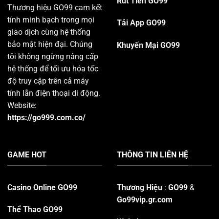
Rút Tiền GO99
Thương hiệu GO99 cam kết
tính minh bạch trong mọi
Tải App GO99
giao dịch cùng hệ thống
bảo mật hiện đại. Chúng
Khuyến Mại GO99
tôi không ngừng nâng cấp
hệ thống để tối ưu hóa tốc
độ truy cập trên cả máy
tính lẫn điện thoại di động.
Website:
https://go999.com.co/
GAME HOT
THÔNG TIN LIÊN HỆ
Casino Online GO99
Thương Hiệu
:
GO99
&
Go99vip.gr.com
Thể Thao GO99