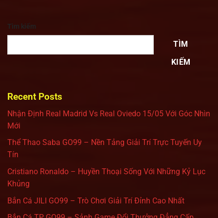
Tìm kiếm
TÌM
KIẾM
Recent Posts
Nhận Định Real Madrid Vs Real Oviedo 15/05 Với Góc Nhìn
Mới
Thể Thao Saba GO99 – Nền Tảng Giải Trí Trực Tuyến Uy
Tín
Cristiano Ronaldo – Huyền Thoại Sống Với Những Kỷ Lục
Khủng
Bắn Cá JILI GO99 – Trò Chơi Giải Trí Đỉnh Cao Nhất
Bắn Cá TP GO99 – Sảnh Game Đổi Thưởng Đẳng Cấp