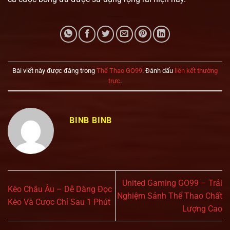
Bài viết này được đăng trong
Thể Thao GO99
. Đánh dấu
liên kết thường
trực
.
BINB BINB
United Gaming GO99 – Trải
Kèo Châu Âu – Dễ Dàng Đọc
Nghiệm Sảnh Thể Thao Chất
Kèo Và Cược Chỉ Sau 1 Phút
Lượng Cao