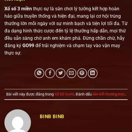
Xổ số 3 miền
thực sự là sân chơi lý tưởng kết hợp hoàn
hảo giữa truyền thống và hiện đại, mang lại cơ hội trúng
thưởng lớn mỗi ngày với sự minh bạch và tiện lợi tối đa. Từ
đa dạng hình thức cược đến tỷ lệ thưởng hấp dẫn, mọi thứ
đều sẵn sàng chờ anh em khám phá. Đừng chần chừ, hãy
đăng ký
GO99
để trải nghiệm và chạm tay vào vận may
thực sự.
Bài viết này được đăng trong
Xổ Số Go99
. Đánh dấu
liên kết thường trực
.
BINB BINB