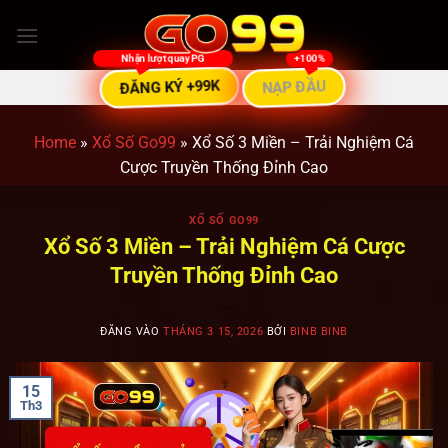
Bỏ
qua
nội
dung
ĐĂNG KÝ +99K
NẠP ĐẦU
Home
»
Xổ Số Go99
»
Xổ Số 3 Miền – Trải Nghiệm Cá
Cược Truyền Thống Đỉnh Cao
XỔ SỐ GO99
Xổ Số 3 Miền – Trải Nghiệm Cá Cược
Truyền Thống Đỉnh Cao
ĐĂNG VÀO
THÁNG 3 15, 2026
BỞI
BINB BINB
15
Th3