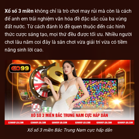
Xổ số 3 miền
không chỉ là trò chơi may rủi mà còn là cách
để anh em trải nghiệm văn hóa đề đặc sắc của ba vùng
đất nước. Từ cách đánh lô đề quen thuộc đến các hình
thức cược sáng tạo, mọi thứ đều được tối ưu. Nhiều người
chơi lâu năm coi đây là sân chơi vừa giải trí vừa có tiềm
năng sinh lời cao.
Xổ số 3 miền Bắc Trung Nam cực hấp dẫn