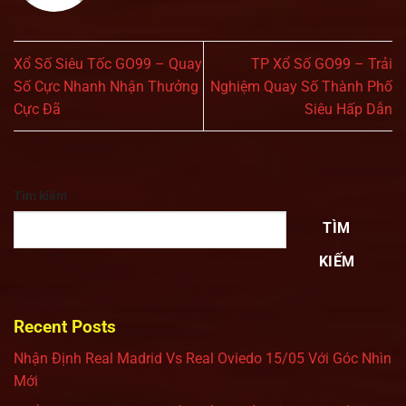
Xổ Số Siêu Tốc GO99 – Quay
TP Xổ Số GO99 – Trải
Số Cực Nhanh Nhận Thưởng
Nghiệm Quay Số Thành Phố
Cực Đã
Siêu Hấp Dẫn
Tìm kiếm
TÌM
KIẾM
Recent Posts
Nhận Định Real Madrid Vs Real Oviedo 15/05 Với Góc Nhìn
Mới