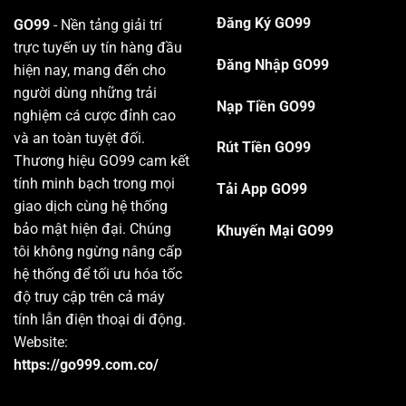
Đăng Ký GO99
GO99
- Nền tảng giải trí
trực tuyến uy tín hàng đầu
Đăng Nhập GO99
hiện nay, mang đến cho
người dùng những trải
Nạp Tiền GO99
nghiệm cá cược đỉnh cao
và an toàn tuyệt đối.
Rút Tiền GO99
Thương hiệu GO99 cam kết
tính minh bạch trong mọi
Tải App GO99
giao dịch cùng hệ thống
bảo mật hiện đại. Chúng
Khuyến Mại GO99
tôi không ngừng nâng cấp
hệ thống để tối ưu hóa tốc
độ truy cập trên cả máy
tính lẫn điện thoại di động.
Website:
https://go999.com.co/