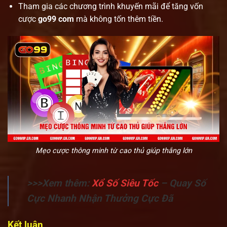
Tham gia các chương trình khuyến mãi để tăng vốn
cược
go99 com
mà không tốn thêm tiền.
Mẹo cược thông minh từ cao thủ giúp thắng lớn
>>>Xem thêm:
Xổ Số Siêu Tốc
– Quay Số
Cực Nhanh Nhận Thưởng Cực Đã
Kết luận