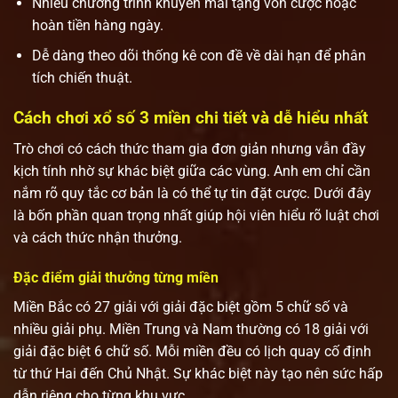
Nhiều chương trình khuyến mãi tặng vốn cược hoặc
hoàn tiền hàng ngày.
Dễ dàng theo dõi thống kê con đề về dài hạn để phân
tích chiến thuật.
Cách chơi xổ số 3 miền chi tiết và dễ hiểu nhất
Trò chơi có cách thức tham gia đơn giản nhưng vẫn đầy
kịch tính nhờ sự khác biệt giữa các vùng. Anh em chỉ cần
nắm rõ quy tắc cơ bản là có thể tự tin đặt cược. Dưới đây
là bốn phần quan trọng nhất giúp hội viên hiểu rõ luật chơi
và cách thức nhận thưởng.
Đặc điểm giải thưởng từng miền
Miền Bắc có 27 giải với giải đặc biệt gồm 5 chữ số và
nhiều giải phụ. Miền Trung và Nam thường có 18 giải với
giải đặc biệt 6 chữ số. Mỗi miền đều có lịch quay cố định
từ thứ Hai đến Chủ Nhật. Sự khác biệt này tạo nên sức hấp
dẫn riêng cho từng khu vực.