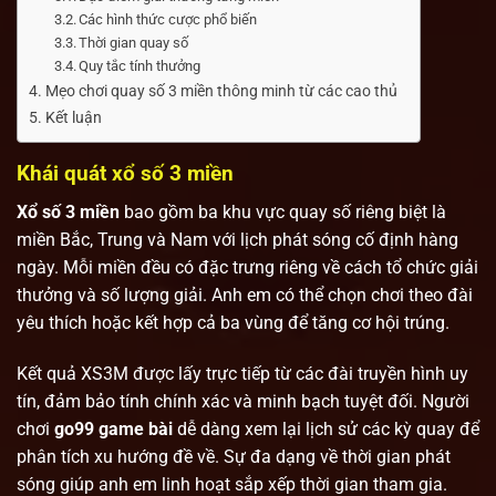
Các hình thức cược phổ biến
Thời gian quay số
Quy tắc tính thưởng
Mẹo chơi quay số 3 miền thông minh từ các cao thủ
Kết luận
Khái quát xổ số 3 miền
Xổ số 3 miền
bao gồm ba khu vực quay số riêng biệt là
miền Bắc, Trung và Nam với lịch phát sóng cố định hàng
ngày. Mỗi miền đều có đặc trưng riêng về cách tổ chức giải
thưởng và số lượng giải. Anh em có thể chọn chơi theo đài
yêu thích hoặc kết hợp cả ba vùng để tăng cơ hội trúng.
Kết quả XS3M được lấy trực tiếp từ các đài truyền hình uy
tín, đảm bảo tính chính xác và minh bạch tuyệt đối. Người
chơi
go99 game
bài
dễ dàng xem lại lịch sử các kỳ quay để
phân tích xu hướng đề về. Sự đa dạng về thời gian phát
sóng giúp anh em linh hoạt sắp xếp thời gian tham gia.