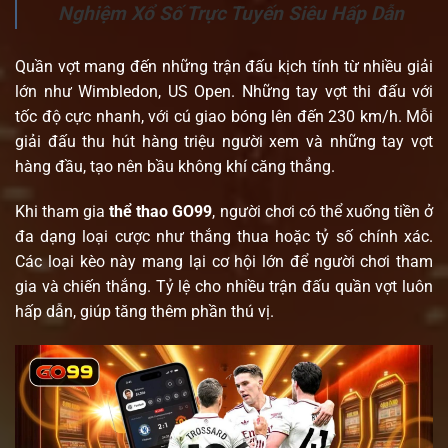
Nghiệm Xổ Số Trực Tuyến Siêu Hấp Dẫn
Quần vợt mang đến những trận đấu kịch tính từ nhiều giải
lớn như Wimbledon, US Open. Những tay vợt thi đấu với
tốc độ cực nhanh, với cú giao bóng lên đến 230 km/h. Mỗi
giải đấu thu hút hàng triệu người xem và những tay vợt
hàng đầu, tạo nên bầu không khí căng thẳng.
Khi tham gia
thể thao GO99
, người chơi có thể xuống tiền ở
đa dạng loại cược như thắng thua hoặc tỷ số chính xác.
Các loại kèo này mang lại cơ hội lớn để người chơi tham
gia và chiến thắng. Tỷ lệ cho nhiều trận đấu quần vợt luôn
hấp dẫn, giúp tăng thêm phần thú vị.