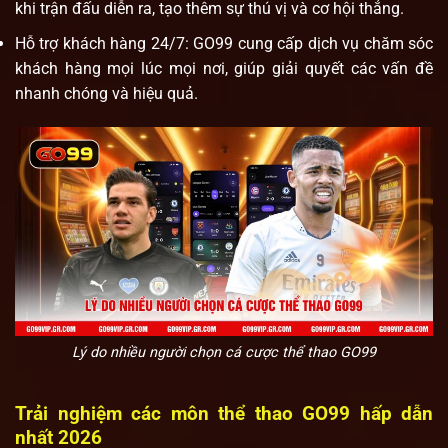
khi trận đấu diễn ra, tạo thêm sự thú vị và cơ hội thắng.
Hỗ trợ khách hàng 24/7: GO99 cung cấp dịch vụ chăm sóc
khách hàng mọi lúc mọi nơi, giúp giải quyết các vấn đề
nhanh chóng và hiệu quả.
Lý do nhiều người chọn cá cược thể thao GO99
Trải nghiệm các môn thể thao GO99 hấp dẫn
nhất 2026