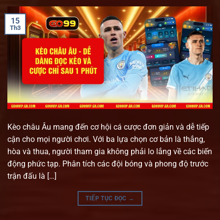
15
Th3
Kèo châu Âu mang đến cơ hội cá cược đơn giản và dễ tiếp
cận cho mọi người chơi. Với ba lựa chọn cơ bản là thắng,
hòa và thua, người tham gia không phải lo lắng về các biến
động phức tạp. Phân tích các đội bóng và phong độ trước
trận đấu là […]
TIẾP TỤC ĐỌC
→