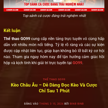
Top sảnh cá cược đáng trải nghiệm nhất
Kết luận
Thể thao GO99
cung cấp nền tảng trực tuyến vô cùng hấp
dẫn với nhiều môn nổi tiếng. Tỷ lệ rõ ràng và các sự kiện
được cập nhật liên tục, giúp bạn không bỏ lỡ bất kỳ cơ hội
nào. Tham gia ngay hôm nay để tận hưởng cảm giác hồi
hộp và kịch tính khi giải trí trực tuyến tại
GO99
.
THỂ THAO GO99
Kèo Châu Âu – Dễ Dàng Đọc Kèo Và Cược
Chỉ Sau 1 Phút
ĐĂNG VÀO
THÁNG 3 15, 2026
BỞI
BINB BINB