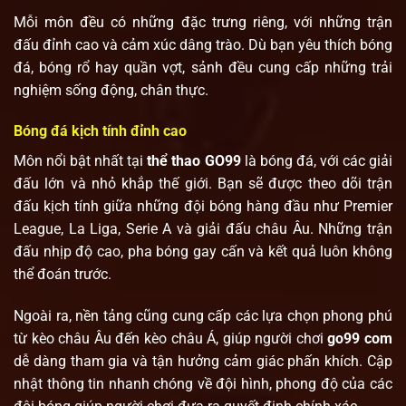
Mỗi môn đều có những đặc trưng riêng, với những trận
đấu đỉnh cao và cảm xúc dâng trào. Dù bạn yêu thích bóng
đá, bóng rổ hay quần vợt, sảnh đều cung cấp những trải
nghiệm sống động, chân thực.
Bóng đá kịch tính đỉnh cao
Môn nổi bật nhất tại
thể thao GO99
là bóng đá, với các giải
đấu lớn và nhỏ khắp thế giới. Bạn sẽ được theo dõi trận
đấu kịch tính giữa những đội bóng hàng đầu như Premier
League, La Liga, Serie A và giải đấu châu Âu. Những trận
đấu nhịp độ cao, pha bóng gay cấn và kết quả luôn không
thể đoán trước.
Ngoài ra, nền tảng cũng cung cấp các lựa chọn phong phú
từ kèo châu Âu đến kèo châu Á, giúp người chơi
go99 com
dễ dàng tham gia và tận hưởng cảm giác phấn khích. Cập
nhật thông tin nhanh chóng về đội hình, phong độ của các