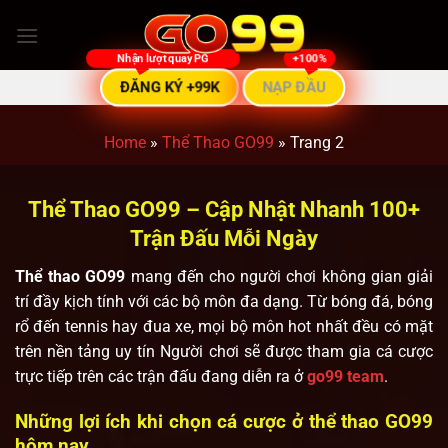
Bỏ
qua
nội
dung
ĐĂNG KÝ +99K
NẠP ĐẦU
Home
»
Thể Thao GO99
»
Trang 2
Thể Thao GO99 – Cập Nhật Nhanh 100+
Trận Đấu Mỗi Ngày
Thể thao GO99
mang đến cho người chơi không gian giải
trí đầy kịch tính với các bộ môn đa dạng. Từ bóng đá, bóng
rổ đến tennis hay đua xe, mọi bộ môn hot nhất đều có mặt
trên nền tảng uy tín Người chơi sẽ được tham gia cá cược
trực tiếp trên các trận đấu đang diễn ra ở
go99
team
.
Những lợi ích khi chọn cá cược ở thể thao GO99
hôm nay